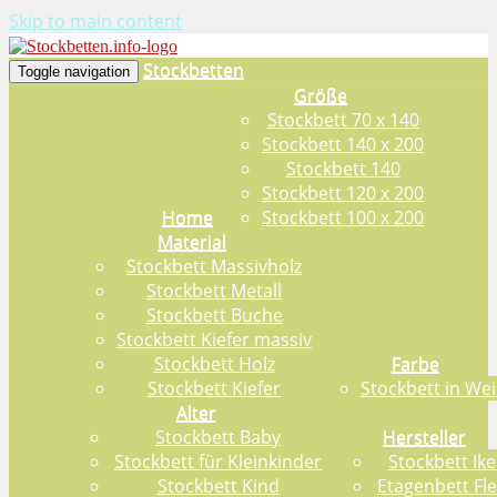
Skip to main content
Stockbetten
Toggle navigation
Größe
Stockbett 70 x 140
Stockbett 140 x 200
Stockbett 140
Stockbett 120 x 200
Home
Stockbett 100 x 200
Material
Stockbett Massivholz
Stockbett Metall
Stockbett Buche
Stockbett Kiefer massiv
Stockbett Holz
Farbe
Stockbett Kiefer
Stockbett in Wei
Alter
Stockbett Baby
Hersteller
Stockbett für Kleinkinder
Stockbett Ike
Stockbett Kind
Etagenbett Fl