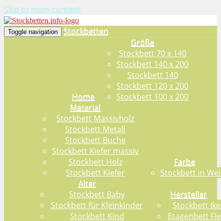
Skip to main content
Stockbetten
Toggle navigation
Größe
Stockbett 70 x 140
Stockbett 140 x 200
Stockbett 140
Stockbett 120 x 200
Home
Stockbett 100 x 200
Material
Stockbett Massivholz
Stockbett Metall
Stockbett Buche
Stockbett Kiefer massiv
Stockbett Holz
Farbe
Stockbett Kiefer
Stockbett in Wei
Alter
Stockbett Baby
Hersteller
Stockbett für Kleinkinder
Stockbett Ike
Stockbett Kind
Etagenbett Fl